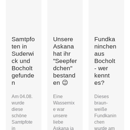
Samtpfo
Fundka
Unsere
ten in
ninchen
Askana
Suderwi
aus
hat ihr
ck und
Bocholt
"Seepfer
Bocholt
- wer
dchen"
gefunde
kennt
bestand
n
es?
en 😉
Am 04.08.
Dieses
Eine
wurde
braun-
Wassernix
diese
weiße
e war
schöne
Fundkanin
unsere
Samtpfote
chen
liebe
in
wurde am
Askana ja