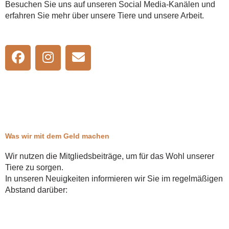
Besuchen Sie uns auf unseren Social Media-Kanälen und
erfahren Sie mehr über unsere Tiere und unsere Arbeit.
F
I
E
a
n
n
c
s
v
e
t
e
b
a
l
o
g
o
o
r
p
Was wir mit dem Geld machen
k
a
e
m
Wir nutzen die Mitgliedsbeiträge, um für das Wohl unserer
Tiere zu sorgen.
In unseren Neuigkeiten informieren wir Sie im regelmäßigen
Abstand darüber: