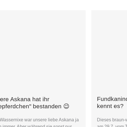
Fundkaninc
ere Askana hat ihr
kennt es?
epferdchen" bestanden 😉
Dieses braun-
Wassernixe war unsere liebe Askana ja
am 29.7. vom T
 immer. Aber während sie sonst nur