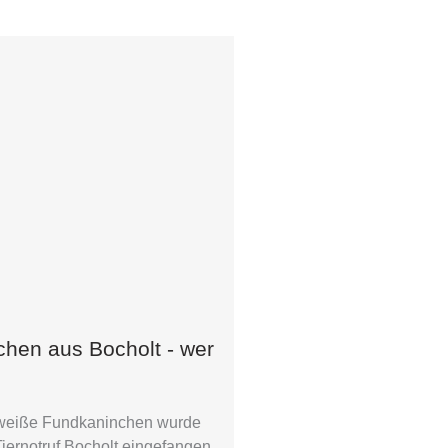
hen aus Bocholt - wer
weiße Fundkaninchen wurde
iernotruf Bocholt eingefangen