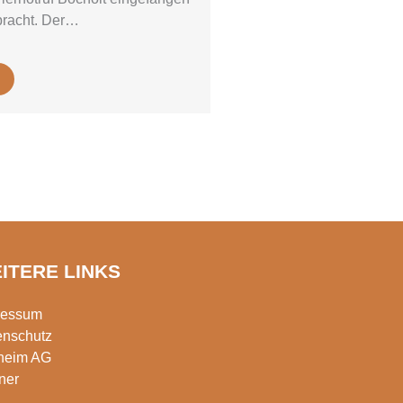
bracht. Der…
ITERE LINKS
ressum
enschutz
rheim AG
ner