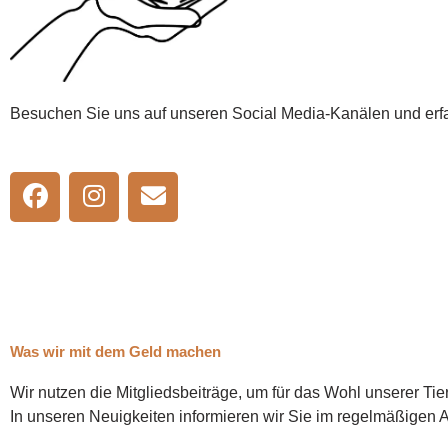
Besuchen Sie uns auf unseren Social Media-Kanälen und erfa
F
I
E
a
n
n
c
s
v
e
t
e
b
a
l
o
g
o
o
r
p
Was wir mit dem Geld machen
k
a
e
m
Wir nutzen die Mitgliedsbeiträge, um für das Wohl unserer Tie
In unseren Neuigkeiten informieren wir Sie im regelmäßigen 