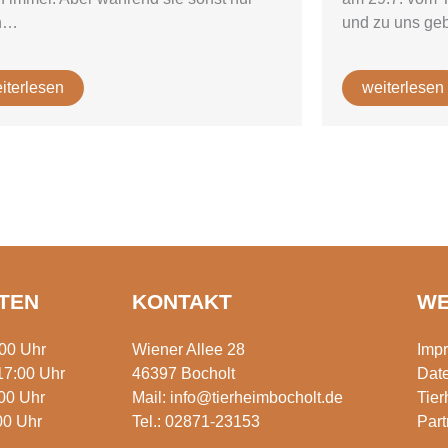
und zu uns ge
h…
iterlesen
weiterlesen
TEN
KONTAKT
WE
:00 Uhr
Wiener Allee 28
Imp
17:00 Uhr
46397 Bocholt
Dat
00 Uhr
Mail:
info@tierheimbocholt.de
Tie
00 Uhr
Tel.:
02871-23153
Part