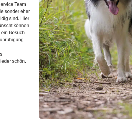
Service Team
lle sonder eher
ldig sind.
Hier
wünscht können
 ein Besuch
eunruhigung.
es
ieder schön,