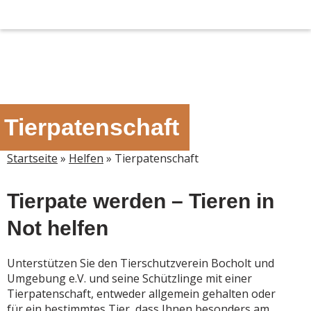
Zum
Inhalt
springen
Tierpatenschaft
Startseite
»
Helfen
»
Tierpatenschaft
Tierpate werden – Tieren in
Not helfen
Unterstützen Sie den Tierschutzverein Bocholt und
Umgebung e.V. und seine Schützlinge mit
einer
Tierpatenschaft, entweder allgemein gehalten oder
für ein bestimmtes Tier, dass Ihnen besonders am