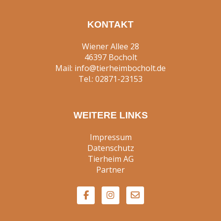
KONTAKT
Wiener Allee 28
46397 Bocholt
Mail:
info@tierheimbocholt.de
Tel.:
02871-23153
WEITERE LINKS
Impressum
Datenschutz
Tierheim AG
Partner
F
I
E
a
n
n
c
s
v
e
t
e