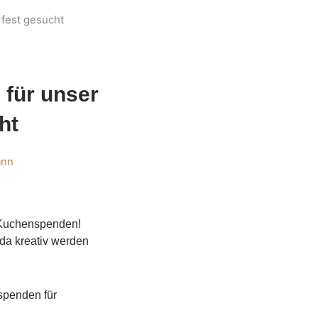
fest gesucht
für unser
ht
ann
 Kuchenspenden!
 da kreativ werden
spenden für