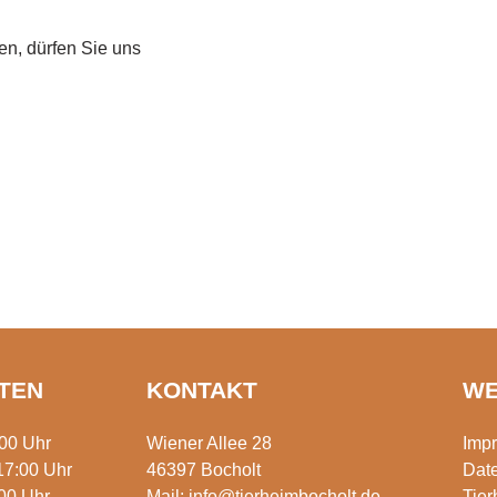
en, dürfen Sie uns
TEN
KONTAKT
WE
:00 Uhr
Wiener Allee 28
Imp
17:00 Uhr
46397 Bocholt
Dat
00 Uhr
Mail:
info@tierheimbocholt.de
Tie