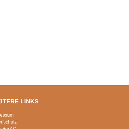
ITERE LINKS
ressum
enschutz
rheim AG