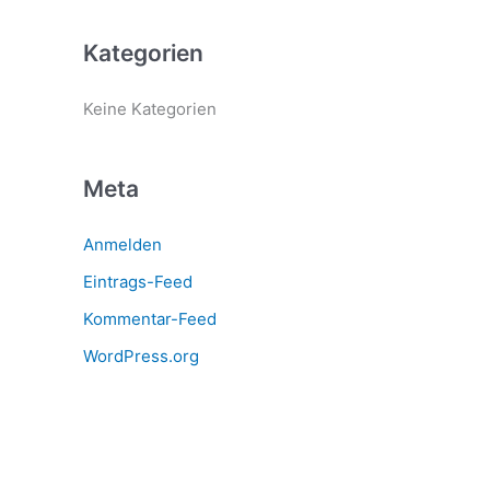
n
a
Kategorien
c
h
Keine Kategorien
:
Meta
Anmelden
Eintrags-Feed
Kommentar-Feed
WordPress.org