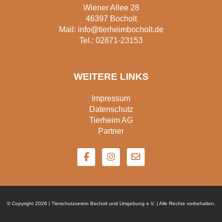
Wiener Allee 28
46397 Bocholt
Mail:
info@tierheimbocholt.de
Tel.:
02871-23153
WEITERE LINKS
Impressum
Datenschutz
Tierheim AG
Partner
F
I
E
a
n
n
c
s
v
e
t
e
b
a
l
o
g
o
o
r
p
© Copyright 2026 | Tierschutzverein Bocholt und Umgebung e.V. | Alle Rechte vorbehalten.
k
a
e