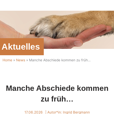
Zum
Inhalt
springen
Aktuelles
Home
»
News
»
Manche Abschiede kommen zu früh…
Manche Abschiede kommen
zu früh…
17.06.2026
| Autor*in:
Ingrid Bergmann