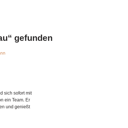
rau“ gefunden
ann
d sich sofort mit
on ein Team. Er
chen und genießt