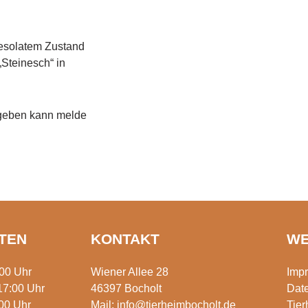
desolatem Zustand
„Steinesch“ in
 geben kann melde
TEN
KONTAKT
WE
:00 Uhr
Wiener Allee 28
Imp
17:00 Uhr
46397 Bocholt
Dat
00 Uhr
Mail:
info@tierheimbocholt.de
Tie