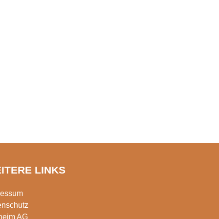
ITERE LINKS
ressum
enschutz
rheim AG