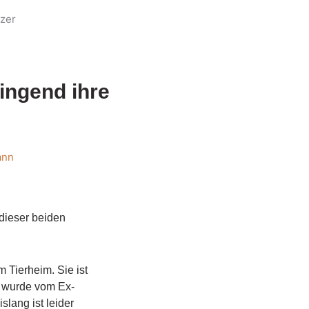
tzer
ingend ihre
ann
dieser beiden
m Tierheim. Sie ist
nd wurde vom Ex-
lang ist leider