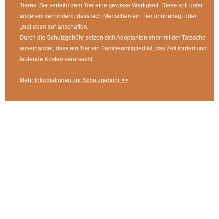
Tieres. Sie verleiht dem Tier eine gewisse Wertigkeit. Diese soll unter
anderem verhindern, dass sich Menschen ein Tier unüberlegt oder
„mal eben so“ anschaffen.
Durch die Schutzgebühr setzen sich Adoptanten eher mit der Tatsache
auseinander, dass ein Tier ein Familienmitglied ist, das Zeit fordert und
laufende Kosten verursacht.
Mehr Informationen zur Schutzgebühr >>