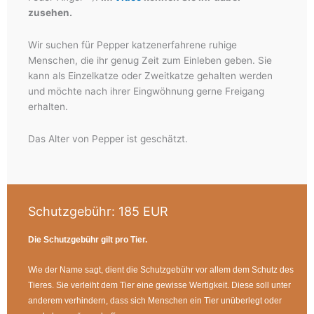
zusehen.
Wir suchen für Pepper katzenerfahrene ruhige
Menschen, die ihr genug Zeit zum Einleben geben. Sie
kann als Einzelkatze oder Zweitkatze gehalten werden
und möchte nach ihrer Eingwöhnung gerne Freigang
erhalten.
Das Alter von Pepper ist geschätzt.
Schutzgebühr:
185 EUR
Die Schutzgebühr gilt pro Tier.
Wie der Name sagt, dient die Schutzgebühr vor allem dem Schutz des
Tieres. Sie verleiht dem Tier eine gewisse Wertigkeit. Diese soll unter
anderem verhindern, dass sich Menschen ein Tier unüberlegt oder