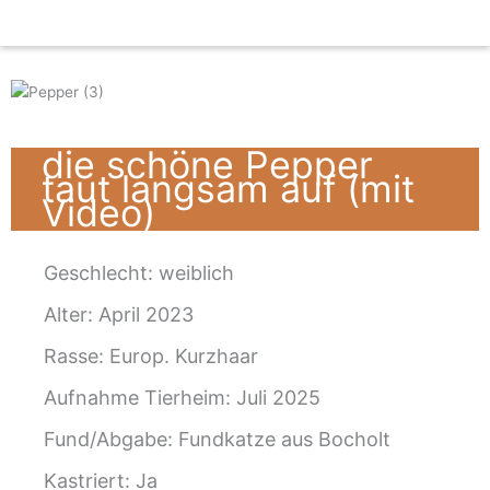
Zum
Inhalt
springen
die schöne Pepper
taut langsam auf (mit
Video)
Geschlecht:
weiblich
Alter: April 2023
Rasse: Europ. Kurzhaar
Aufnahme Tierheim: Juli 2025
Fund/Abgabe: Fundkatze aus Bocholt
Kastriert: Ja