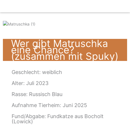
Zum
Inhalt
springen
Wer gibt Matruschka
eine Chance?
(zusammen mit Spuky)
Geschlecht:
weiblich
Alter: Juli 2023
Rasse: Russisch Blau
Aufnahme Tierheim: Juni 2025
Fund/Abgabe: Fundkatze aus Bocholt
(Lowick)