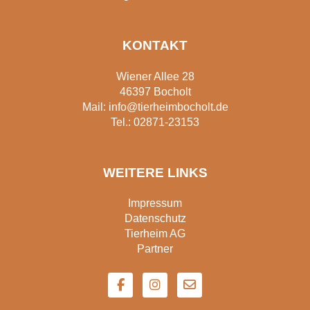
KONTAKT
Wiener Allee 28
46397 Bocholt
Mail:
info@tierheimbocholt.de
Tel.:
02871-23153
WEITERE LINKS
Impressum
Datenschutz
Tierheim AG
Partner
F
I
E
a
n
n
c
s
v